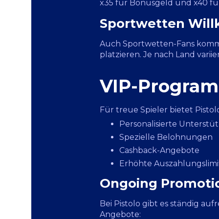
x35 für Bonusgeld und x40 für
Sportwetten Wil
Auch Sportwetten-Fans komme
platzieren. Je nach Land varii
VIP-Program
Für treue Spieler bietet
Pistol
Personalisierte Unterstü
Spezielle Belohnungen
Cashback-Angebote
Erhöhte Auszahlungslimi
Ongoing Promoti
Bei Pistolo gibt es ständig au
Angebote: