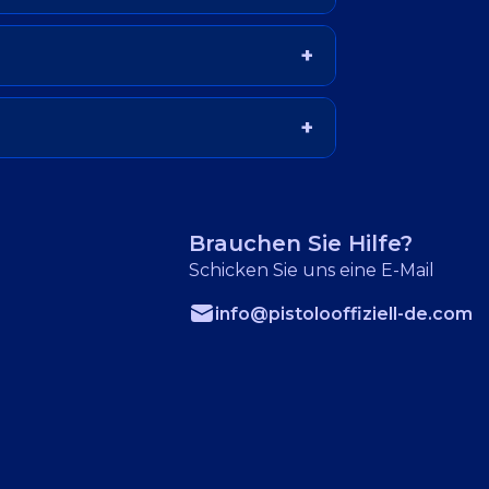
 Cashback-Angebote und erhöhte
% bis zu 200 €, einen wöchentlichen
 Sprachen verfügbar, einschließlich
Brauchen Sie Hilfe?
Schicken Sie uns eine E-Mail
info@pistolooffiziell-de.com