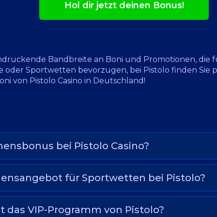
Hol dir jetzt deinen Bonus!
indruckende Bandbreite an Boni und Promotionen, die für
le oder Sportwetten bevorzugen, bei Pistolo finden Sie
ni von Pistolo Casino in Deutschland!
ensbonus bei Pistolo Casino?
n 100% Bonus bis zu 500 € plus 200 Freispiele mit eine
onusgeld und x40 für Gewinne aus Freispielen.
ensangebot für Sportwetten bei Pistolo?
ten einen 100% Bonus bis zu 100 €, wobei der Umsatz je
et das VIP-Programm von Pistolo?