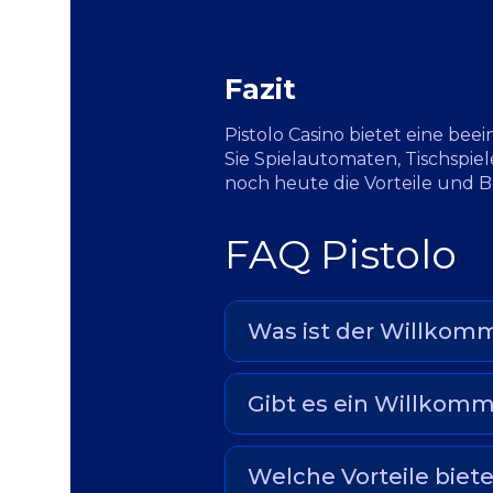
Fazit
Pistolo Casino bietet eine bee
Sie Spielautomaten, Tischspie
noch heute die Vorteile und Bo
FAQ Pistolo
Was ist der Willkomm
Neue Spieler erhalten eine
einem Umsatz von x35 für B
Gibt es ein Willkomm
Ja, Sportwetten-Fans erhal
variiert.
Welche Vorteile biet