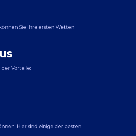
können Sie Ihre ersten Wetten
nus
der Vorteile:
önnen. Hier sind einige der besten