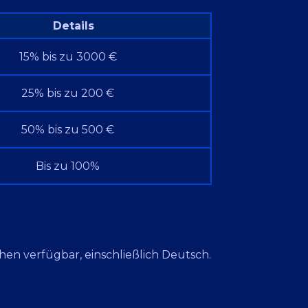
Details
15% bis zu 3000 €
25% bis zu 200 €
50% bis zu 500 €
Bis zu 100%
chen verfügbar, einschließlich Deutsch.