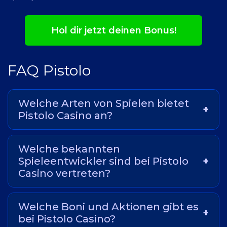
Hol dir jetzt deinen Bonus!
FAQ Pistolo
Welche Arten von Spielen bietet
Pistolo Casino an?
Pistolo Casino bietet Slots, Tischspiele, Live-
Dealer-Spiele und Instant Games an.
Welche bekannten
Spieleentwickler sind bei Pistolo
Casino vertreten?
Zu den führenden Entwicklern gehören
NetEnt, Microgaming und Evolution Gaming.
Welche Boni und Aktionen gibt es
bei Pistolo Casino?