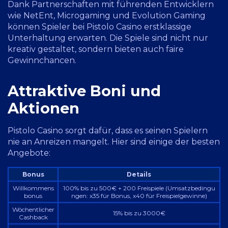
Dank Partnerschaften mit führenden Entwicklern
wie NetEnt, Microgaming und Evolution Gaming
können Spieler bei
Pistolo
Casino erstklassige
Unterhaltung erwarten. Die Spiele sind nicht nur
kreativ gestaltet, sondern bieten auch faire
Gewinnchancen.
Attraktive Boni und
Aktionen
Pistolo Casino sorgt dafür, dass es seinen Spielern
nie an Anreizen mangelt. Hier sind einige der besten
Angebote:
Bonus
Details
Willkommens
100% bis zu 500€ + 200 Freispiele (Umsatzbedingu
bonus
ngen: x35 für Bonus, x40 für Freispielgewinne)
Wöchentlicher
15% bis zu 3000€
Cashback