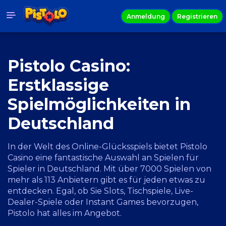
Anmeldung
Registrieren
Pistolo Casino:
Erstklassige
Spielmöglichkeiten in
Deutschland
In der Welt des Online-Glücksspiels bietet Pistolo
Casino eine fantastische Auswahl an Spielen für
Spieler in Deutschland. Mit über 7000 Spielen von
mehr als 113 Anbietern gibt es für jeden etwas zu
entdecken. Egal, ob Sie Slots, Tischspiele, Live-
Dealer-Spiele oder Instant Games bevorzugen,
Pistolo hat alles im Angebot.