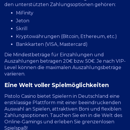
den unterstützten Zahlungsoptionen gehören:
MiFinity
Jeton
Skrill
Kryptowährungen (Bitcoin, Ethereum, etc.)
Bankkarten (VISA, Mastercard)
Die Mindestbeträge für Einzahlungen und
Auszahlungen betragen 20€ bzw. 50€. Je nach VIP-
Level können die maximalen Auszahlungsbeträge
variieren.
Eine Welt voller Spielmöglichkeiten
Pistolo Casino bietet Spielern in Deutschland eine
erstklassige Plattform mit einer beeindruckenden
Auswahl an Spielen, attraktiven Boni und flexiblen
Zahlungsoptionen. Tauchen Sie ein in die Welt des
Online-Gamings und erleben Sie grenzenlosen
Spielspaß!